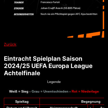
Zurück
Eintracht Spielplan Saison
2024/25 UEFA Europa League
Achtelfinale
Legende
Weiß = Sieg -
Grau = Unentschieden
-
Rot = Niederlage
Spieltag
Begegnung
Datum und Uhrzeit
Heimmannschaft
:
Ausw