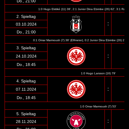
Do., 21:00
1:0 Hugo Ekitiké (11) 38', 2:1
Junior Dina Ebimbe (26) 62', 3:1
Rasmu
2. Spieltag
:
03.10.2024
Do., 21:00
0:1 Omar Marmoush (7) 38' (Elfmeter), 0:2
Junior Dina Ebimbe (26) 22',
3. Spieltag
:
24.10.2024
Do., 18:45
1:0 Hugo Larsson (16) 79'
4. Spieltag
:
07.11.2024
Do., 18:45
1:0 Omar Marmoush (7) 53'
5. Spieltag
:
28.11.2024