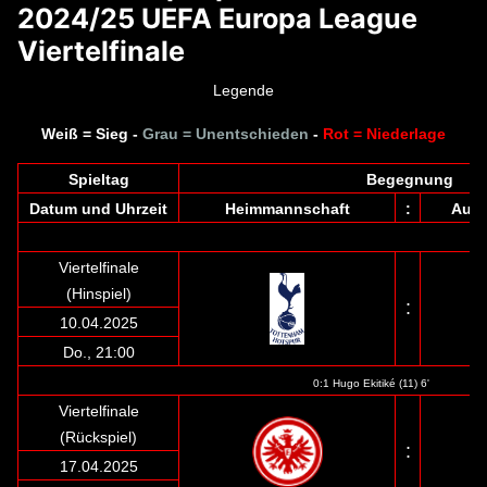
2024/25 UEFA Europa League
Viertelfinale
Legende
Weiß = Sieg -
Grau = Unentschieden
-
Rot = Niederlage
Spieltag
Begegnung
Datum und Uhrzeit
Heimmannschaft
:
Ausw
Viertelfinale
(Hinspiel)
:
10.04.2025
Do., 21:00
0:1 Hugo Ekitiké (11) 6'
Viertelfinale
(Rückspiel)
:
17.04.2025