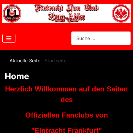
Suchen
Aktuelle Seite:
Startseite
Home
Herzlich Willkommen auf den Seiten
des
Offiziellen Fanclubs von
"Eintracht Frankfurt"