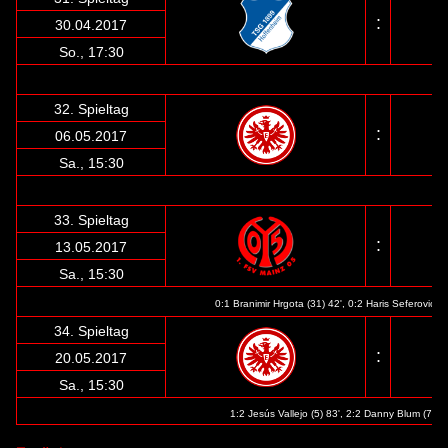
:
30.04.2017
So., 17:30
32. Spieltag
:
06.05.2017
Sa., 15:30
33. Spieltag
:
13.05.2017
Sa., 15:30
0:1 Branimir Hrgota (31) 42', 0:2 Haris Seferovic (9
34. Spieltag
:
20.05.2017
Sa., 15:30
1:2 Jesús Vallejo (5) 83', 2
:2 Danny Blum (7) 90