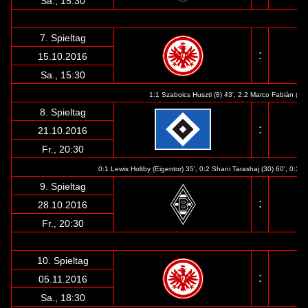
Sa., 15:30
7. Spieltag
:
15.10.2016
Sa., 15:30
1:1 Szaboics Huszti (8) 43', 2:2 Marco Fabián (10)
8. Spieltag
:
21.10.2016
Fr., 20:30
0:1 Lewis Holtby (Eigentor) 35', 0:2 Shani Tarashaj (30) 60', 0:3 Ha
9. Spieltag
:
28.10.2016
Fr., 20:30
10. Spieltag
:
05.11.2016
Sa., 18:30