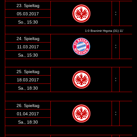
23. Spieltag
:
05.03.2017
So., 15:30
1:0 Branimir Hrgota (31) 11'
24. Spieltag
:
11.03.2017
Sa., 15:30
25. Spieltag
:
18.03.2017
Sa., 18:30
26. Spieltag
:
01.04.2017
Sa., 18:30