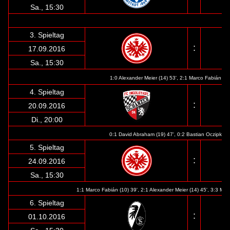
Sa., 15:30
3. Spieltag
:
17.09.2016
Sa., 15:30
1:0 Alexander Meier (14) 53', 2:1 Marco Fabián (10
4. Spieltag
:
20.09.2016
Di., 20:00
0:1 David Abraham (19) 47', 0:2 Bastian Oczipka (6
5. Spieltag
:
24.09.2016
Sa., 15:30
1:1 Marco Fabián (10) 39', 2:1 Alexander Meier (14) 45', 3:3 Mich
6. Spieltag
:
01.10.2016