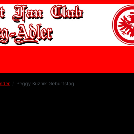
ender
Peggy Kuznik Geburtstag