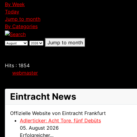
By Week
Today
Jump to month
By Categories
Jump to month
Peggy Kuznik Geburtstag
Wednesday, 12. August 2026
Hits
: 1854
by
webmaster
40 Jahre
Eintracht News
Offizielle Website von Eintracht Frankfurt
Adlerticker: Acht Tore, fünf Debüts
05. August 2026
Erfolgreicher...